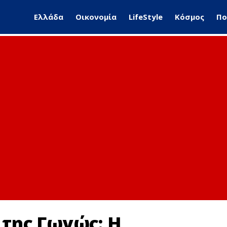
Ελλάδα
Οικονομία
LifeStyle
Κόσμος
Πο
 της Γωγώς: Η