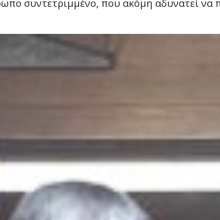
ρωπο συντετριμμένο, που ακόμη αδυνατεί να π