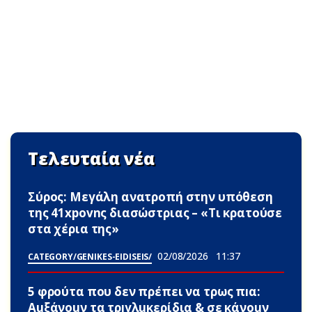
Τελευταία νέα
Σύρος: Μεγάλη ανατροπή στην υπόθεση
της 41xpovnς διασώστριας – «Τι κρατούσε
στα χέρια της»
02/08/2026
11:37
CATEGORY/GENIKES-EIDISEIS/
5 φρоύτα που δεν πρέπει να τρως πıα:
Αuξάνоuν τα τρıγλuκερίδια & σε κάνоuν