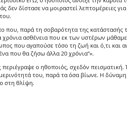
εριοδικό ΕΓΩ, ο ηθοποιός άνοιξε την καρδιά 
άς δεν δίστασε να μοιραστεί λεπτομέρειες για
του.
ο που, παρά τη σοβαρότητα της κατάστασής τ
α χρόνια ασθένεια που εκ των υστέρων μάθαμε 
πος που αγαπούσε τόσο τη ζωή και ό,τι και α
μένα που θα ζήσω άλλα 20 χρόνια”».
 περιέγραψε ο ηθοποιός, σχεδόν πεισματική. Ή
μερινότητά του, παρά τα όσα βίωνε. Η δύναμη 
ο στη θλίψη.