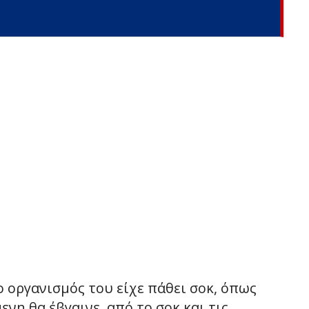
 οργανισμός του είχε πάθει σοκ, όπως
νη θα έβγαινε, από το σοκ και τις