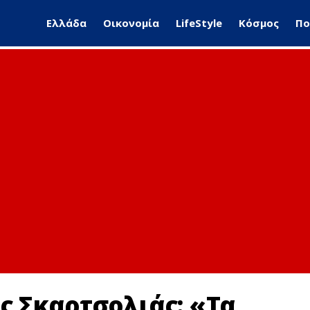
Ελλάδα
Οικονομία
LifeStyle
Κόσμος
Πο
ης Σκαρτσολιάς: «Τα