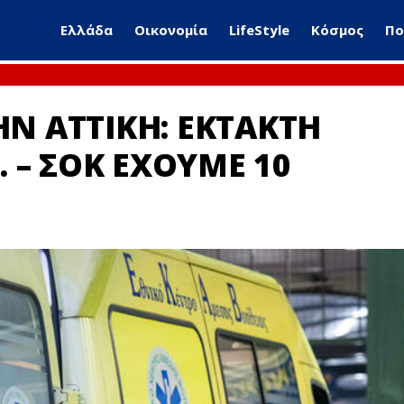
Ελλάδα
Οικονομία
LifeStyle
Κόσμος
Πο
Ν ΑΤΤΙΚΗ: ΕΚΤΑΚΤΗ
. – ΣΟΚ ΕΧΟΥΜΕ 10