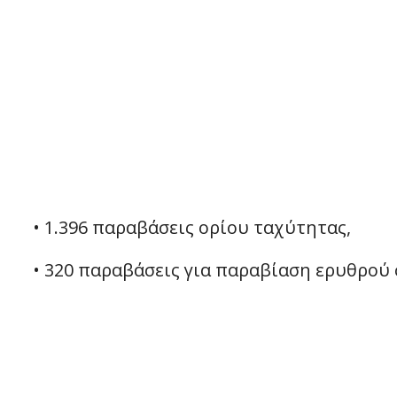
• 1.396 παραβάσεις ορίου ταχύτητας,
• 320 παραβάσεις για παραβίαση ερυθρού