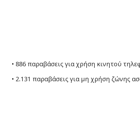
• 886 παραβάσεις για χρήση κινητού τηλε
• 2.131 παραβάσεις για μη χρήση ζώνης ασ