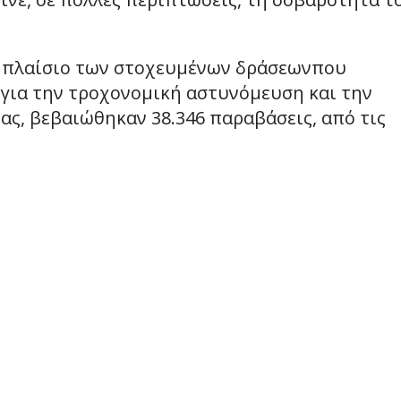
ο πλαίσιο των στοχευμένων δράσεωνπου
 για την τροχονομική αστυνόμευση και την
ς, βεβαιώθηκαν 38.346 παραβάσεις, από τις