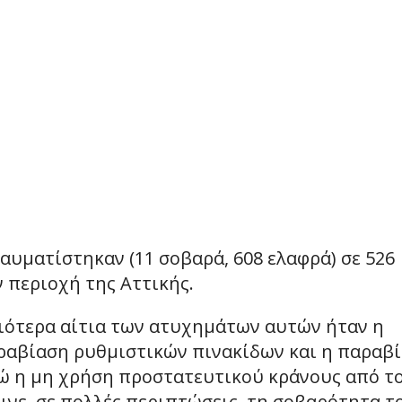
αυματίστηκαν (11 σοβαρά, 608 ελαφρά) σε 526
 περιοχή της Αττικής.
ιότερα αίτια των ατυχημάτων αυτών ήταν η
ραβίαση ρυθμιστικών πινακίδων και η παραβ
ώ η μη χρήση προστατευτικού κράνους από τ
ινε, σε πολλές περιπτώσεις, τη σοβαρότητα τ