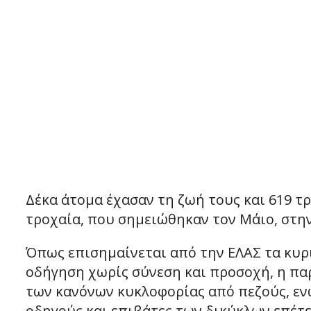
Δέκα άτομα έχασαν τη ζωή τους και 619 τρ
τροχαία, που σημειώθηκαν τον Μάιο, στην
Όπως επισημαίνεται από την ΕΛΑΣ τα κυρ
οδήγηση χωρίς σύνεση και προσοχή, η πα
των κανόνων κυκλοφορίας από πεζούς, εν
οδηγούς και επιβάτες των δικύκλων επέτε