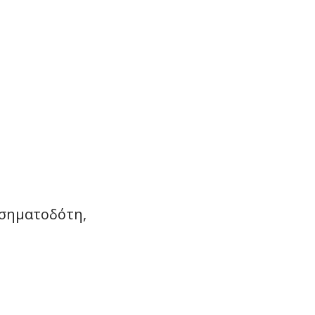
 σηματοδότη,