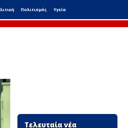
λιτική
Πολιτισμός
Υγεία
Τελευταία νέα