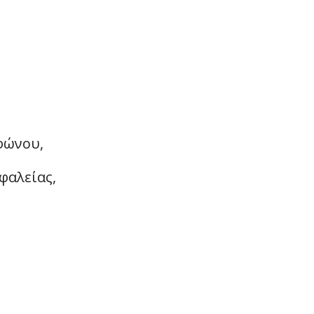
φώνου,
φαλείας,