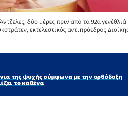
ντζελες, δύο μέρες πριν από τα 92α γενέθλιά
ουκστράτεν, εκτελεστικός αντιπρόεδρος Διοίκη
ώνια της ψυχής σύμφωνα με την ορθόδοξη
ίζει το καθένα