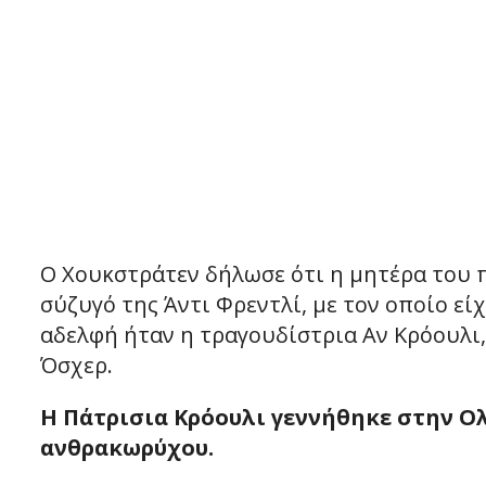
Ο Χουκστράτεν δήλωσε ότι η μητέρα του π
σύζυγό της Άντι Φρεντλί, με τον οποίο εί
αδελφή ήταν η τραγουδίστρια Αν Κρόουλι,
Όσχερ.
Η Πάτρισια Κρόουλι γεννήθηκε στην Ο
ανθρακωρύχου.