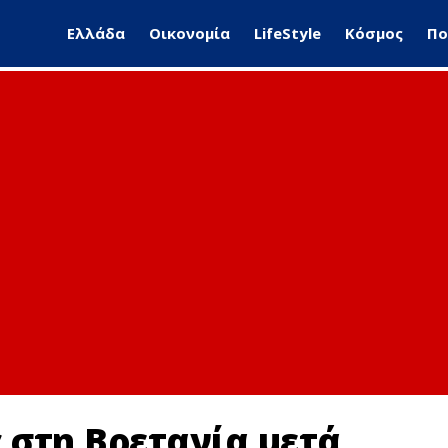
Ελλάδα
Οικονομία
LifeStyle
Κόσμος
Πο
 στη Βρετανία μετά