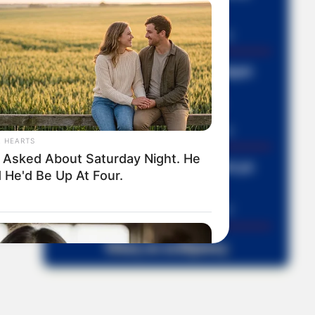
στη Μύκονο
UNCATEGORIZED
05/08/2026
16:22
Εικόνα κατάρρευσης στο κόμμα
Καρυστιανού: Αυγερινός,
Μουτσάτσου και 20 ακόμα
UNCATEGORIZED
05/08/2026
16:16
Επίσημο: Νέα σχολική αργία με
Προεδρικό Διάταγμα
UNCATEGORIZED
05/08/2026
16:07
Όλες οι ειδήσεις