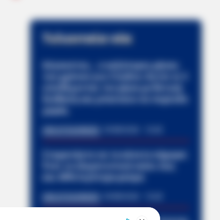
Τελευταία νέα
Αύγουστος… ο καλύτερος μήνας
του χρόνου για 3 ζώδια: Αυτοί οι 3
υποδέχονται τον μήνα με θετική
διάθεση και μπαίνουν σε περίοδο
χαράς
UNCATEGORIZED
05/08/2026
16:28
Σταματήστε να το κάνετε σήμερα:
Έτσι το κλιματιστικό καίει έως
και 40% λιγότερο ρεύμα
UNCATEGORIZED
05/08/2026
16:28