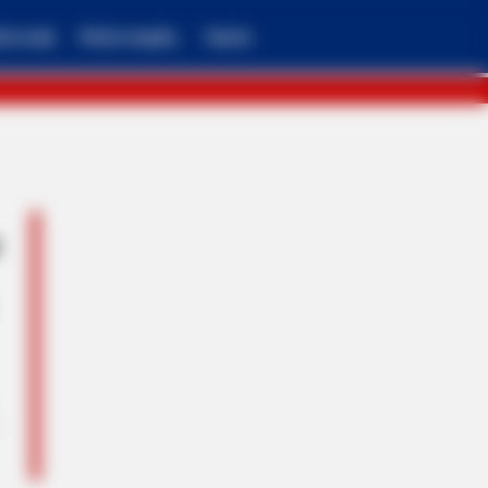
λιτική
Πολιτισμός
Υγεία