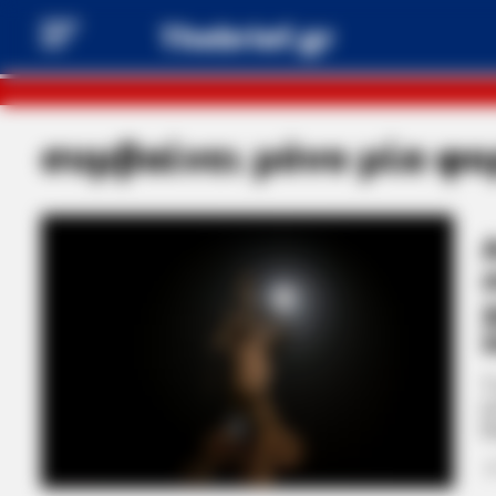
Thebrief.gr
συμβαίνει μόνο μία φο
Τ
α
Β
τ
2
χ
τ